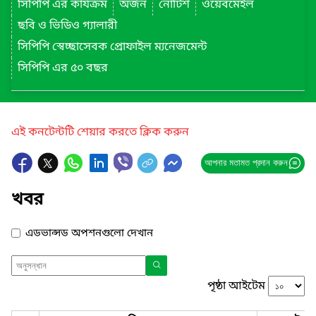
সিপিপি এর কার্যক্রম
অর্জন
নোটিশ
ওয়েবমেইল
ছবি ও ভিডিও গ্যালারী
সিপিপি স্বেচ্ছাসেবক প্রোফাইল ম্যনেজমেন্ট
সিপিপি এর ৫০ বছর
এই কনটেন্টটি শেয়ার করতে ক্লিক করুন
আপনার মতামত প্রদান করুন
খবর
এডভান্সড অপশনগুলো দেখান
পৃষ্ঠা আইটেম