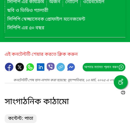
সিপিপি এর কার্যক্রম
অর্জন
নোটিশ
ওয়েবমেইল
ছবি ও ভিডিও গ্যালারী
সিপিপি স্বেচ্ছাসেবক প্রোফাইল ম্যনেজমেন্ট
সিপিপি এর ৫০ বছর
এই কনটেন্টটি শেয়ার করতে ক্লিক করুন
আপনার মতামত প্রদান করুন
কনটেন্টটি শেষ হাল-নাগাদ করা হয়েছে: বৃহস্পতিবার, ১৩ মার্চ, ২০২৫ এ ০৭:০৪ PM
সাংগাঠনিক কাঠামো
কন্টেন্ট: পাতা