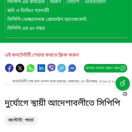
সিপিপি এর কার্যক্রম
অর্জন
নোটিশ
ওয়েবমেইল
ছবি ও ভিডিও গ্যালারী
সিপিপি স্বেচ্ছাসেবক প্রোফাইল ম্যনেজমেন্ট
সিপিপি এর ৫০ বছর
এই কনটেন্টটি শেয়ার করতে ক্লিক করুন
আপনার মতামত প্রদান করুন
কনটেন্টটি শেষ হাল-নাগাদ করা হয়েছে: সোমবার, ৩০ ডিসেম্বর, ২০১৯ এ ১১:৩৭ AM
দুর্যোগে স্থায়ী আদেশাবলীতে সিপিপি
কন্টেন্ট: পাতা