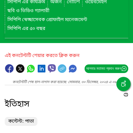
সিপিপি এর কার্যক্রম
অর্জন
নোটিশ
ওয়েবমেইল
ছবি ও ভিডিও গ্যালারী
সিপিপি স্বেচ্ছাসেবক প্রোফাইল ম্যনেজমেন্ট
সিপিপি এর ৫০ বছর
এই কনটেন্টটি শেয়ার করতে ক্লিক করুন
আপনার মতামত প্রদান করুন
কনটেন্টটি শেষ হাল-নাগাদ করা হয়েছে: সোমবার, ৩০ ডিসেম্বর, ২০২৪ এ ০৯:২৪ PM
ইতিহাস
কন্টেন্ট: পাতা