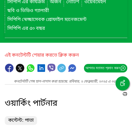
সিপিপি এর কার্যক্রম
অর্জন
নোটিশ
ওয়েবমেইল
ছবি ও ভিডিও গ্যালারী
সিপিপি স্বেচ্ছাসেবক প্রোফাইল ম্যনেজমেন্ট
সিপিপি এর ৫০ বছর
এই কনটেন্টটি শেয়ার করতে ক্লিক করুন
আপনার মতামত প্রদান করুন
কনটেন্টটি শেষ হাল-নাগাদ করা হয়েছে: রবিবার, ২ ফেব্রুয়ারী, ২০২৫ এ ০৫:৫৭ PM
ওয়ার্কিং পার্টনার
কন্টেন্ট: পাতা