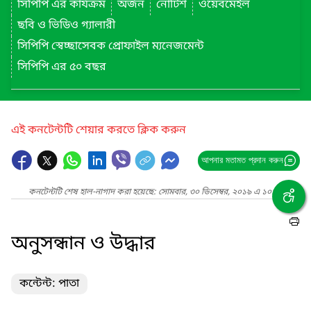
সিপিপি এর কার্যক্রম
অর্জন
নোটিশ
ওয়েবমেইল
ছবি ও ভিডিও গ্যালারী
সিপিপি স্বেচ্ছাসেবক প্রোফাইল ম্যনেজমেন্ট
সিপিপি এর ৫০ বছর
এই কনটেন্টটি শেয়ার করতে ক্লিক করুন
আপনার মতামত প্রদান করুন
কনটেন্টটি শেষ হাল-নাগাদ করা হয়েছে: সোমবার, ৩০ ডিসেম্বর, ২০১৯ এ ১০:১৫ AM
অনুসন্ধান ও উদ্ধার
কন্টেন্ট: পাতা