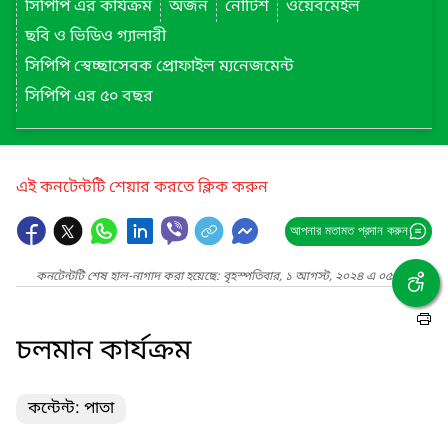
সিপিপি এর কার্যক্রম
অর্জন
নোটিশ
ওয়েবমেইল
ছবি ও ভিডিও গ্যালারী
সিপিপি স্বেচ্ছাসেবক প্রোফাইল ম্যনেজমেন্ট
সিপিপি এর ৫০ বছর
এই কনটেন্টটি শেয়ার করতে ক্লিক করুন
আপনার মতামত প্রদান করুন
কনটেন্টটি শেষ হাল-নাগাদ করা হয়েছে: বৃহস্পতিবার, ১ আগস্ট, ২০২৪ এ ০৫:০০ PM
চলমান কার্যক্রম
কন্টেন্ট: পাতা