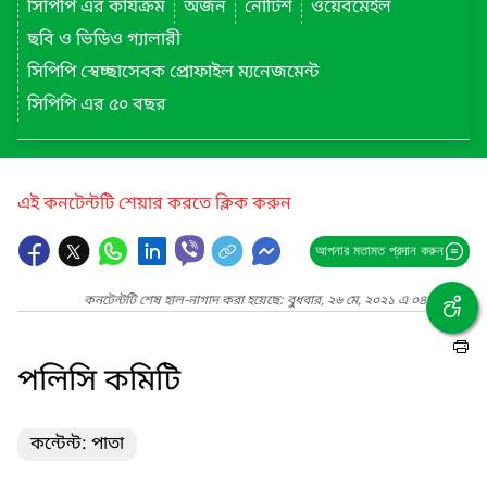
সিপিপি এর কার্যক্রম
অর্জন
নোটিশ
ওয়েবমেইল
ছবি ও ভিডিও গ্যালারী
সিপিপি স্বেচ্ছাসেবক প্রোফাইল ম্যনেজমেন্ট
সিপিপি এর ৫০ বছর
এই কনটেন্টটি শেয়ার করতে ক্লিক করুন
আপনার মতামত প্রদান করুন
কনটেন্টটি শেষ হাল-নাগাদ করা হয়েছে: বুধবার, ২৬ মে, ২০২১ এ ০৪:২১ PM
পলিসি কমিটি
কন্টেন্ট: পাতা